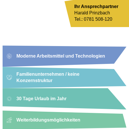
Ihr Ansprechpartner
Harald Prinzbach
Tel.: 0781 508-120
Moderne Arbeitsmittel und Technologien
Familienunternehmen / keine
Konzernstruktur
30 Tage Urlaub im Jahr
Weiterbildungsmöglichkeiten